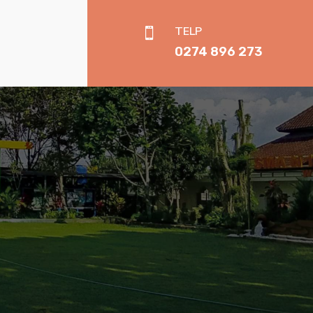
TELP

0274 896 273